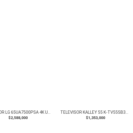
TELEVISOR LG 65UA7500PSA 4K UHD AI
TELEVISOR KALLEY 55 K-TV55SB300 4K UHD
$2,588,000
$1,353,000