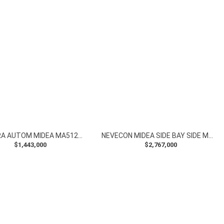
LAVADORA AUTOM MIDEA MA512W160/T-CO 16KG TITANIUM WAVE WASH
NEVECON MIDEA SIDE BAY SIDE MDRS710FGM46CO 555LITROS QUATTRO INV
$1,443,000
$2,767,000