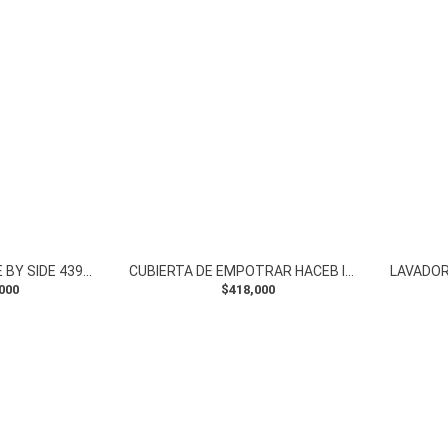
NEVECON MABE SIDE BY SIDE 439L MSL480LPLPS0 BLACK STEEL
CUBIERTA DE EMPOTRAR HACEB INOX 60x43CM ALAMBRON
000
$418,000