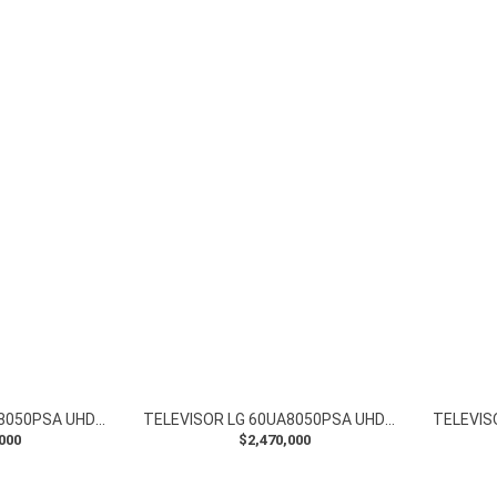
TELEVISOR LG 60UA8050PSA UHD CONTROLMAGICO
TELEVISOR LG 60UA8050PSA UHD CONTROLMAGICO
000
$2,470,000