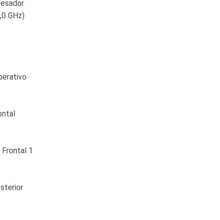
cesador
2,0 GHz)
perativo
ontal
 Frontal 1
sterior