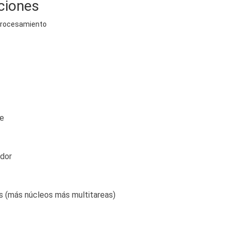
ciones
Procesamiento
le
dor
 (más núcleos más multitareas)