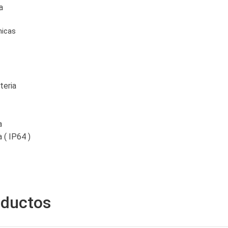
a
nicas
teria
a
a ( IP64 )
oductos