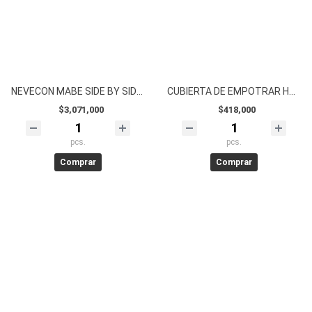
NEVECON MABE SIDE BY SIDE 439L MSL480LPLPS0 BLACK STEEL
CUBIERTA DE EMPOTRAR HACEB INOX 60x43CM ALAMBRON
$3,071,000
$418,000
pcs.
pcs.
Comprar
Comprar