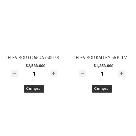
TELEVISOR LG 65UA7500PSA 4K UHD AI
TELEVISOR KALLEY 55 K-TV55SB300 4K UHD
$2,588,000
$1,353,000
pcs.
pcs.
Comprar
Comprar