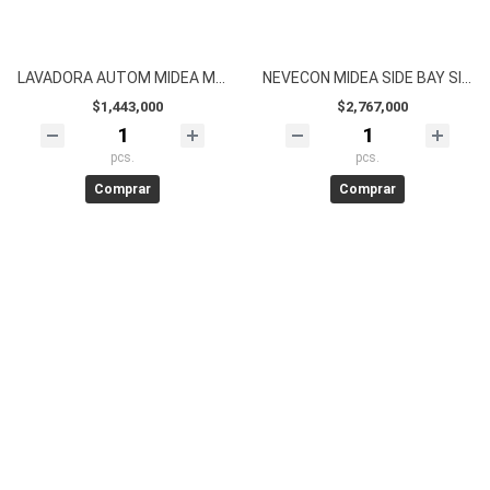
LAVADORA AUTOM MIDEA MA512W160/T-CO 16KG TITANIUM WAVE WASH
NEVECON MIDEA SIDE BAY SIDE MDRS710FGM46CO 555LITROS QUATTRO INV
$1,443,000
$2,767,000
pcs.
pcs.
Comprar
Comprar